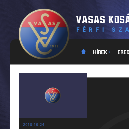
HÍREK
ERE
▼
2018-10-24 |