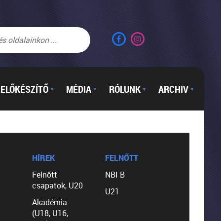
ELŐKÉSZÍTŐ
MÉDIA
RÓLUNK
ARCHIV
▼
▼
▼
▼
HÍREK
FELNŐTT
Felnőtt
NBI B
csapatok, U20
U21
Akadémia
(U18, U16,