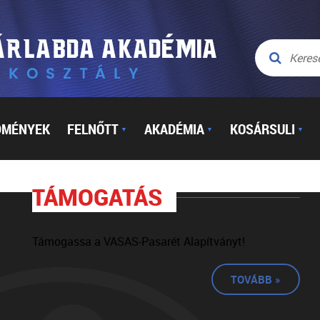
DMÉNYEK
FELNŐTT
AKADÉMIA
KOSÁRSULI
▼
▼
▼
TÁMOGATÁS
Támogassa a VASAS-Pasarét Alapítványt!
TOVÁBB »