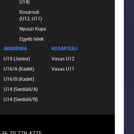
U14)
Kosársuli
(U12, U11)
Nyuszi Kupa
Egyéb hírek
AKADÉMIA
KOSÁRSULI
U19 (Junior)
Vasas U12
U16/A (Kadet)
Vasas U11
U16/B (Kadet)
U14 (Serdülő/A)
U14 (Serdülő/B)
36 70 779 4775