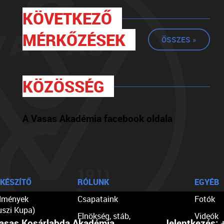
KÖVETKEZŐ
MÉRKŐZÉSEK
ÖSSZES »
KÖZÖSSÉG
A Vasas Akadémia facebook oldala
KÉSZÍTŐ
RÓLUNK
EGYÉB
dmények
Csapataink
Fotók
uszi Kupa)
Elnökség, stáb,
Videók
asas Kosárlabda Akadémia
Jelentkezés:
+