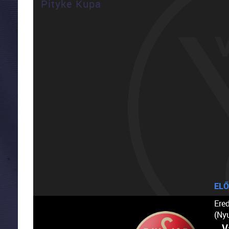
Pityke Kupa
ELŐ
Ere
(Ny
V