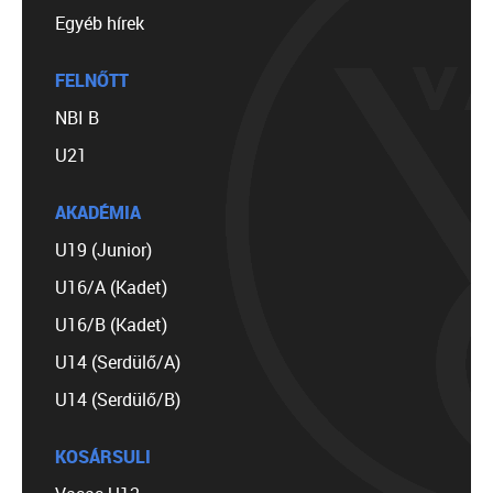
Egyéb hírek
FELNŐTT
NBI B
U21
AKADÉMIA
U19 (Junior)
U16/A (Kadet)
U16/B (Kadet)
U14 (Serdülő/A)
U14 (Serdülő/B)
KOSÁRSULI