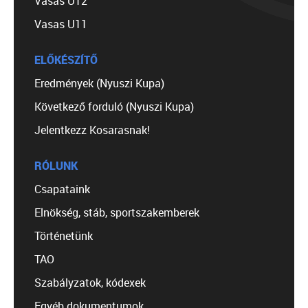
Vasas U12
Vasas U11
ELŐKÉSZÍTŐ
Eredmények (Nyuszi Kupa)
Következő forduló (Nyuszi Kupa)
Jelentkezz Kosarasnak!
RÓLUNK
Csapataink
Elnökség, stáb, sportszakemberek
Történetünk
TAO
Szabályzatok, kódexek
Egyéb dokumentumok