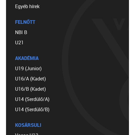
Egyéb hírek
FELNŐTT
NBI B
U21
AKADÉMIA
U19 (Junior)
U16/A (Kadet)
U16/B (Kadet)
U14 (Serdülő/A)
U14 (Serdülő/B)
KOSÁRSULI