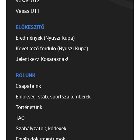
Vasas U12
Vasas U11
ELŐKÉSZÍTŐ
Eredmények (Nyuszi Kupa)
Következő forduló (Nyuszi Kupa)
Jelentkezz Kosarasnak!
RÓLUNK
Csapataink
Elnökség, stáb, sportszakemberek
Történetünk
TAO
Szabályzatok, kódexek
Egyéb dokumentumok