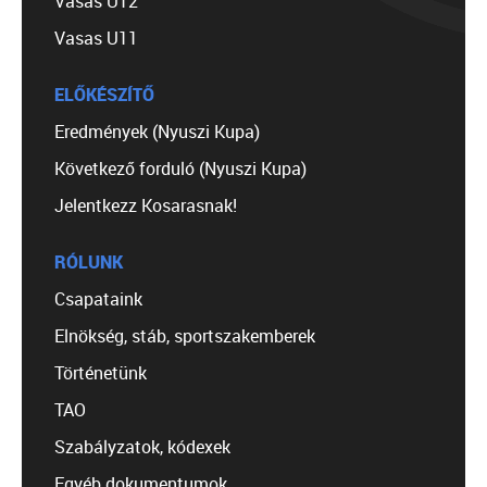
Vasas U12
Vasas U11
ELŐKÉSZÍTŐ
Eredmények (Nyuszi Kupa)
Következő forduló (Nyuszi Kupa)
Jelentkezz Kosarasnak!
RÓLUNK
Csapataink
Elnökség, stáb, sportszakemberek
Történetünk
TAO
Szabályzatok, kódexek
Egyéb dokumentumok