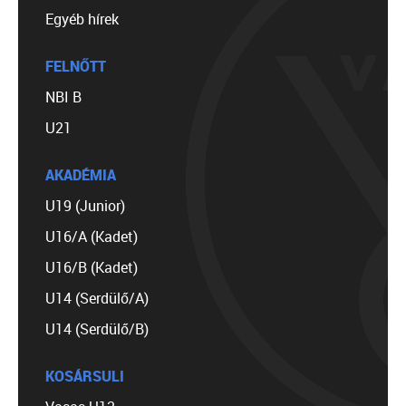
Egyéb hírek
FELNŐTT
NBI B
U21
AKADÉMIA
U19 (Junior)
U16/A (Kadet)
U16/B (Kadet)
U14 (Serdülő/A)
U14 (Serdülő/B)
KOSÁRSULI