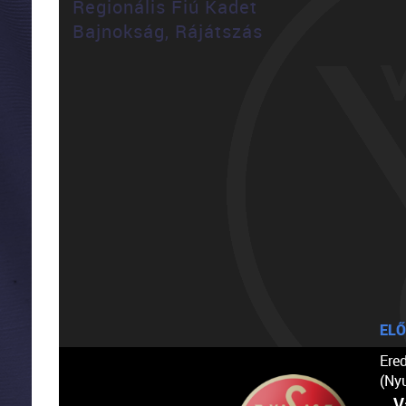
Regionális Fiú Kadet
Bajnokság, Rájátszás
ELŐ
Ere
(Ny
V