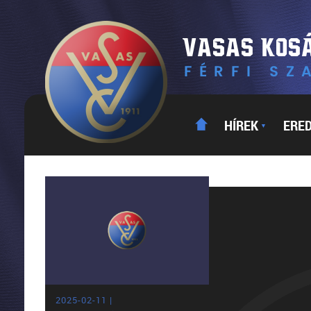
HÍREK
ERE
▼
2025-02-11 |