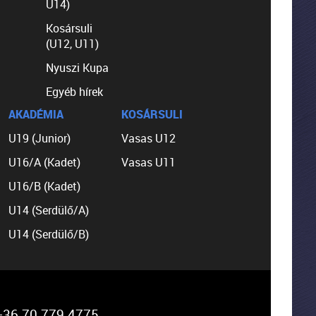
U14)
Kosársuli
(U12, U11)
Nyuszi Kupa
Egyéb hírek
AKADÉMIA
KOSÁRSULI
U19 (Junior)
Vasas U12
U16/A (Kadet)
Vasas U11
U16/B (Kadet)
U14 (Serdülő/A)
U14 (Serdülő/B)
36 70 779 4775