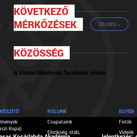
KÖVETKEZŐ
MÉRKŐZÉSEK
ÖSSZES »
KÖZÖSSÉG
A Vasas Akadémia facebook oldala
KÉSZÍTŐ
RÓLUNK
EGYÉB
dmények
Csapataink
Fotók
uszi Kupa)
Elnökség, stáb,
Videók
asas Kosárlabda Akadémia
Jelentkezés:
+