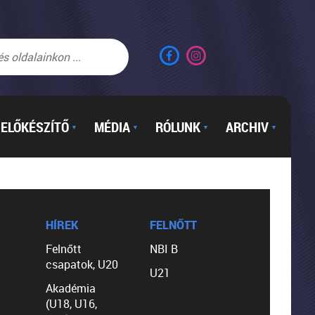
ELŐKÉSZÍTŐ
MÉDIA
RÓLUNK
ARCHIV
▼
▼
▼
▼
HÍREK
FELNŐTT
Felnőtt
NBI B
csapatok, U20
U21
Akadémia
(U18, U16,