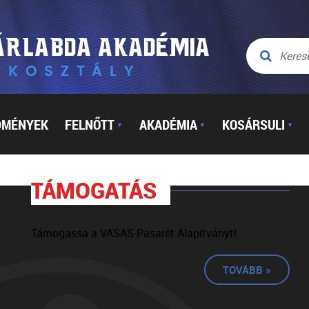
DMÉNYEK
FELNŐTT
AKADÉMIA
KOSÁRSULI
▼
▼
▼
TÁMOGATÁS
Támogassa a VASAS-Pasarét Alapítványt!
TOVÁBB »