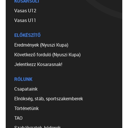
KOSÁRSULI
Vasas U12
Vasas U11
ELŐKÉSZÍTŐ
Eredmények (Nyuszi Kupa)
Következő forduló (Nyuszi Kupa)
Jelentkezz Kosarasnak!
RÓLUNK
Csapataink
Elnökség, stáb, sportszakemberek
Történetünk
TAO
Szabályzatok, kódexek