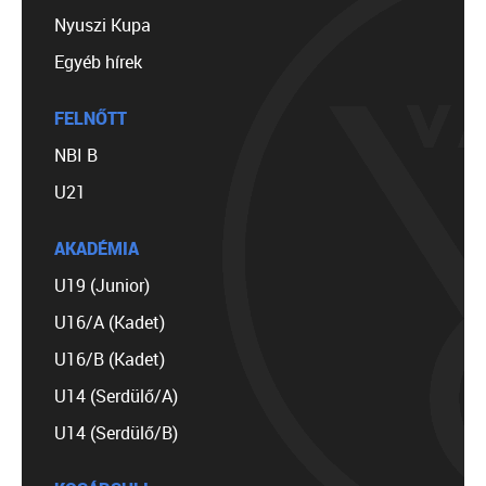
Nyuszi Kupa
Egyéb hírek
FELNŐTT
NBI B
U21
AKADÉMIA
U19 (Junior)
U16/A (Kadet)
U16/B (Kadet)
U14 (Serdülő/A)
U14 (Serdülő/B)