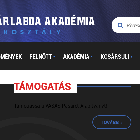
DMÉNYEK
FELNŐTT
AKADÉMIA
KOSÁRSULI
▼
▼
▼
TÁMOGATÁS
Támogassa a VASAS-Pasarét Alapítványt!
TOVÁBB »