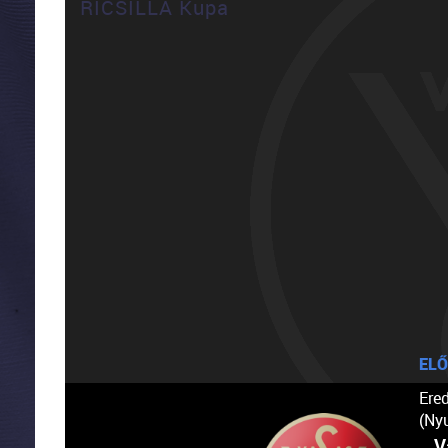
RICSILLA Kupa
ELŐ
Ere
(Ny
V