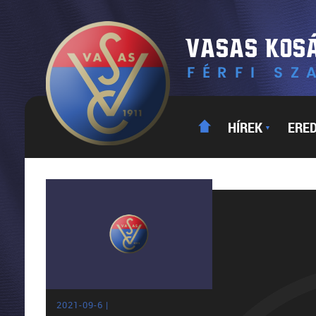
HÍREK
ERE
▼
2021-09-6 |