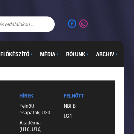
ELŐKÉSZÍTŐ
MÉDIA
RÓLUNK
ARCHIV
▼
▼
▼
▼
HÍREK
FELNŐTT
Felnőtt
NBI B
csapatok, U20
U21
Akadémia
(U18, U16,