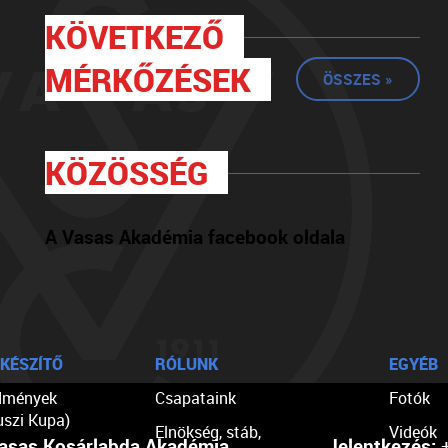
KÖVETKEZŐ
MÉRKŐZÉSEK
ÖSSZES »
KÖZÖSSÉG
A Vasas Akadémia facebook oldala
KÉSZÍTŐ
RÓLUNK
EGYÉB
dmények
Csapataink
Fotók
uszi Kupa)
Elnökség, stáb,
Videók
asas Kosárlabda Akadémia
Jelentkezés:
+