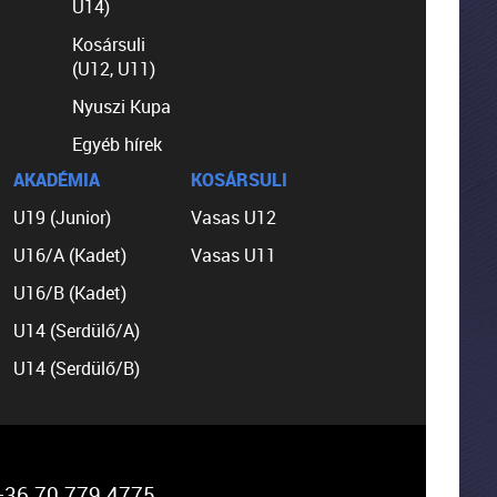
U14)
Kosársuli
(U12, U11)
Nyuszi Kupa
Egyéb hírek
AKADÉMIA
KOSÁRSULI
U19 (Junior)
Vasas U12
U16/A (Kadet)
Vasas U11
U16/B (Kadet)
U14 (Serdülő/A)
U14 (Serdülő/B)
36 70 779 4775