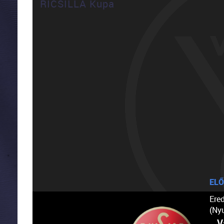
RICSILLA Kupa
ELŐ
Ere
(Ny
V