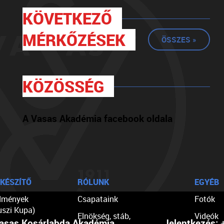
KÖVETKEZŐ
MÉRKŐZÉSEK
ÖSSZES »
KÖZÖSSÉG
A Vasas Akadémia facebook oldala
KÉSZÍTŐ
RÓLUNK
EGYÉB
dmények
Csapataink
Fotók
uszi Kupa)
Elnökség, stáb,
Videók
asas Kosárlabda Akadémia
Jelentkezés:
+