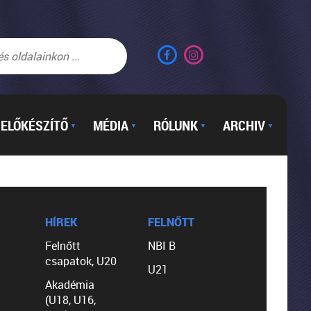
ELŐKÉSZÍTŐ
MÉDIA
RÓLUNK
ARCHIV
▼
▼
▼
▼
HÍREK
FELNŐTT
Felnőtt
NBI B
csapatok, U20
U21
Akadémia
(U18, U16,