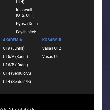
U14)
Kosársuli
(U12, U11)
Nyuszi Kupa
Egyéb hírek
AKADÉMIA
KOSÁRSULI
U19 (Junior)
Vasas U12
U16/A (Kadet)
Vasas U11
U16/B (Kadet)
U14 (Serdülő/A)
U14 (Serdülő/B)
36 70 779 4775