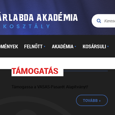
DMÉNYEK
FELNŐTT
AKADÉMIA
KOSÁRSULI
▼
▼
▼
TÁMOGATÁS
Támogassa a VASAS-Pasarét Alapítványt!
TOVÁBB »