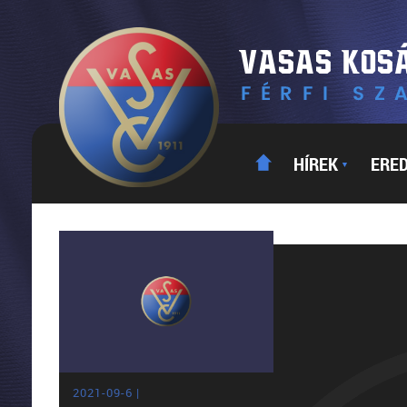
HÍREK
ERE
▼
2021-09-6 |