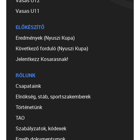
Vasas U12
Vasas U11
ELŐKÉSZÍTŐ
Eredmények (Nyuszi Kupa)
Következő forduló (Nyuszi Kupa)
Jelentkezz Kosarasnak!
RÓLUNK
Csapataink
Elnökség, stáb, sportszakemberek
Történetünk
TAO
Szabályzatok, kódexek
Egyéb dokumentumok