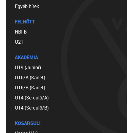
Egyéb hírek
FELNŐTT
NBI B
U21
AKADÉMIA
U19 (Junior)
U16/A (Kadet)
U16/B (Kadet)
U14 (Serdülő/A)
U14 (Serdülő/B)
KOSÁRSULI