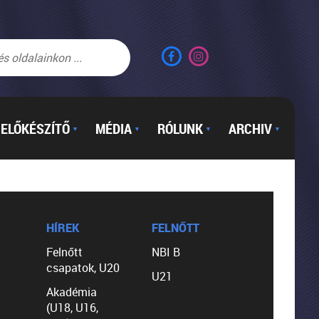
ELŐKÉSZÍTŐ
MÉDIA
RÓLUNK
ARCHIV
▼
▼
▼
▼
HÍREK
FELNŐTT
Felnőtt
NBI B
csapatok, U20
U21
Akadémia
(U18, U16,