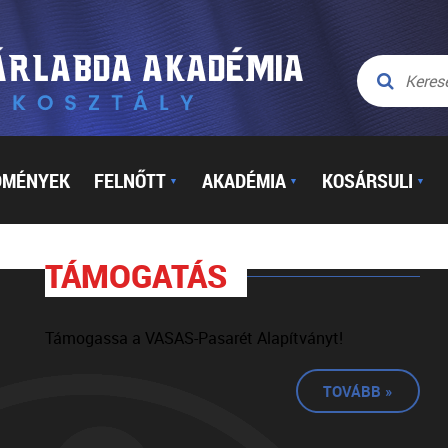
DMÉNYEK
FELNŐTT
AKADÉMIA
KOSÁRSULI
▼
▼
▼
TÁMOGATÁS
Támogassa a VASAS-Pasarét Alapítványt!
TOVÁBB »