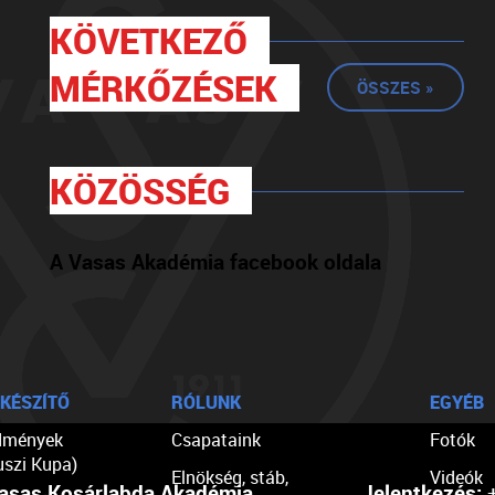
KÖVETKEZŐ
MÉRKŐZÉSEK
ÖSSZES »
KÖZÖSSÉG
A Vasas Akadémia facebook oldala
KÉSZÍTŐ
RÓLUNK
EGYÉB
dmények
Csapataink
Fotók
uszi Kupa)
Elnökség, stáb,
Videók
asas Kosárlabda Akadémia
Jelentkezés:
+