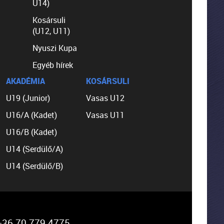
U14)
Kosársuli
(U12, U11)
Nyuszi Kupa
Egyéb hírek
AKADÉMIA
KOSÁRSULI
U19 (Junior)
Vasas U12
U16/A (Kadet)
Vasas U11
U16/B (Kadet)
U14 (Serdülő/A)
U14 (Serdülő/B)
36 70 779 4775