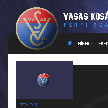
HÍREK
ERE
▼
2025-12-2 |