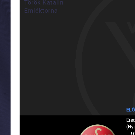
Török Katalin
Emléktorna
ELŐ
Ere
(Ny
V