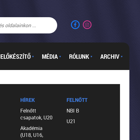
ELŐKÉSZÍTŐ
MÉDIA
RÓLUNK
ARCHIV
▼
▼
▼
▼
HÍREK
FELNŐTT
Felnőtt
NBI B
csapatok, U20
U21
Akadémia
(U18, U16,