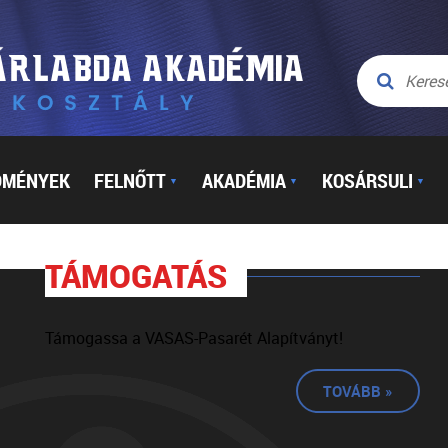
DMÉNYEK
FELNŐTT
AKADÉMIA
KOSÁRSULI
▼
▼
▼
TÁMOGATÁS
Támogassa a VASAS-Pasarét Alapítványt!
TOVÁBB »