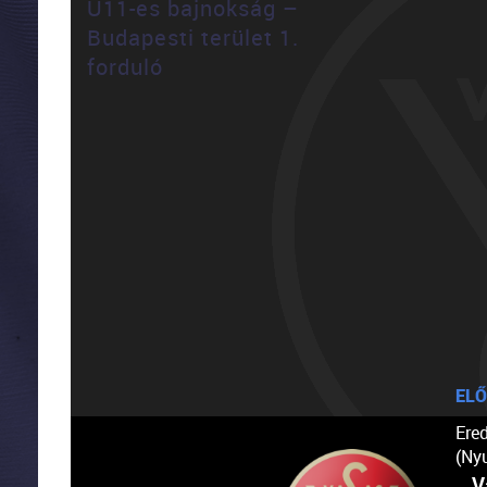
U11-es bajnokság –
Budapesti terület 1.
forduló
ELŐ
Ere
(Ny
V