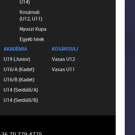
U14)
Kosársuli
(U12, U11)
Nyuszi Kupa
Egyéb hírek
AKADÉMIA
KOSÁRSULI
U19 (Junior)
Vasas U12
U16/A (Kadet)
Vasas U11
U16/B (Kadet)
U14 (Serdülő/A)
U14 (Serdülő/B)
36 70 779 4775