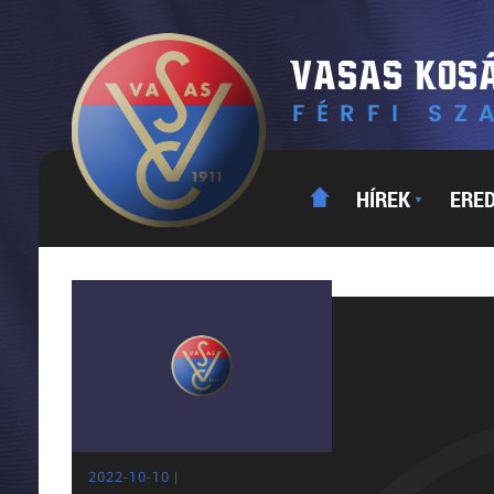
HÍREK
ERE
▼
2022-10-10 |