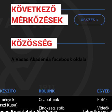
KÖVETKEZŐ
MÉRKŐZÉSEK
ÖSSZES »
KÖZÖSSÉG
A Vasas Akadémia facebook oldala
KÉSZÍTŐ
RÓLUNK
EGYÉB
dmények
Csapataink
Fotók
uszi Kupa)
Elnökség, stáb,
Videók
asas Kosárlabda Akadémia
Jelentkezés:
+