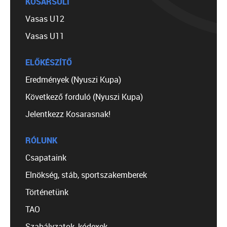
KOSÁRSULI
Vasas U12
Vasas U11
ELŐKÉSZÍTŐ
Eredmények (Nyuszi Kupa)
Következő forduló (Nyuszi Kupa)
Jelentkezz Kosarasnak!
RÓLUNK
Csapataink
Elnökség, stáb, sportszakemberek
Történetünk
TAO
Szabályzatok, kódexek