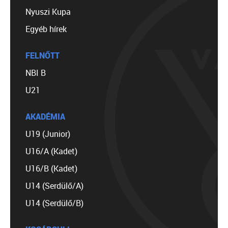
Nyuszi Kupa
Egyéb hírek
FELNŐTT
NBI B
U21
AKADÉMIA
U19 (Junior)
U16/A (Kadet)
U16/B (Kadet)
U14 (Serdülő/A)
U14 (Serdülő/B)