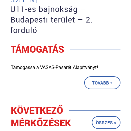
2022-11-16 |
U11-es bajnokság –
Budapesti terület – 2.
forduló
TÁMOGATÁS
Támogassa a VASAS-Pasarét Alapítványt!
TOVÁBB »
KÖVETKEZŐ
MÉRKŐZÉSEK
ÖSSZES »