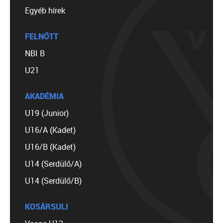
Egyéb hírek
FELNŐTT
NBI B
U21
AKADÉMIA
U19 (Junior)
U16/A (Kadet)
U16/B (Kadet)
U14 (Serdülő/A)
U14 (Serdülő/B)
KOSÁRSULI