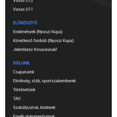
Vasas U12
Vasas U11
ELŐKÉSZÍTŐ
Eredmények (Nyuszi Kupa)
Következő forduló (Nyuszi Kupa)
Jelentkezz Kosarasnak!
RÓLUNK
Csapataink
Elnökség, stáb, sportszakemberek
Történetünk
TAO
Szabályzatok, kódexek
Egyéb dokumentumok