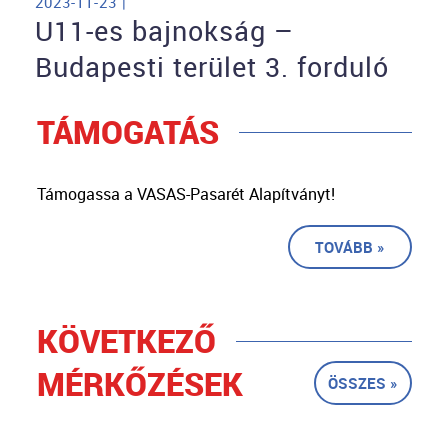
2023-11-23 |
U11-es bajnokság –
Budapesti terület 3. forduló
TÁMOGATÁS
Támogassa a VASAS-Pasarét Alapítványt!
TOVÁBB »
KÖVETKEZŐ
MÉRKŐZÉSEK
ÖSSZES »