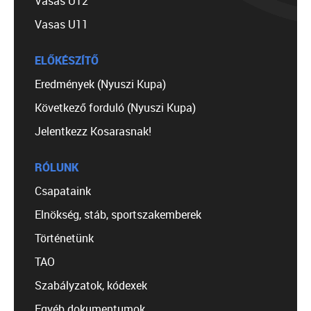
Vasas U12
Vasas U11
ELŐKÉSZÍTŐ
Eredmények (Nyuszi Kupa)
Következő forduló (Nyuszi Kupa)
Jelentkezz Kosarasnak!
RÓLUNK
Csapataink
Elnökség, stáb, sportszakemberek
Történetünk
TAO
Szabályzatok, kódexek
Egyéb dokumentumok