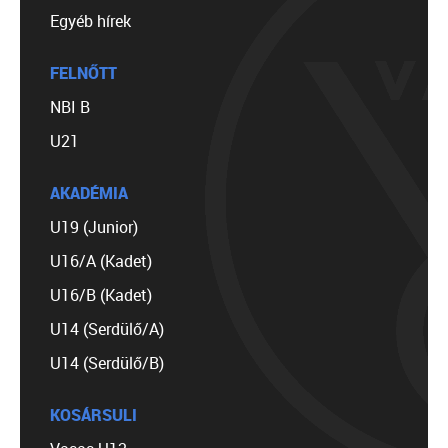
Egyéb hírek
FELNŐTT
NBI B
U21
AKADÉMIA
U19 (Junior)
U16/A (Kadet)
U16/B (Kadet)
U14 (Serdülő/A)
U14 (Serdülő/B)
KOSÁRSULI