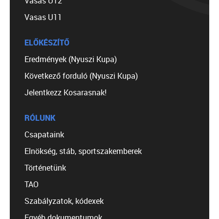
Vasas U12
Vasas U11
ELŐKÉSZÍTŐ
Eredmények (Nyuszi Kupa)
Következő forduló (Nyuszi Kupa)
Jelentkezz Kosarasnak!
RÓLUNK
Csapataink
Elnökség, stáb, sportszakemberek
Történetünk
TAO
Szabályzatok, kódexek
Egyéb dokumentumok