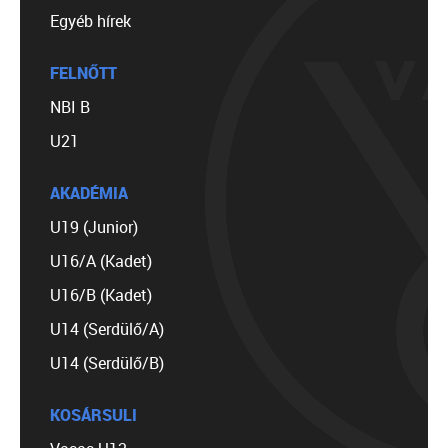
Egyéb hírek
FELNŐTT
NBI B
U21
AKADÉMIA
U19 (Junior)
U16/A (Kadet)
U16/B (Kadet)
U14 (Serdülő/A)
U14 (Serdülő/B)
KOSÁRSULI