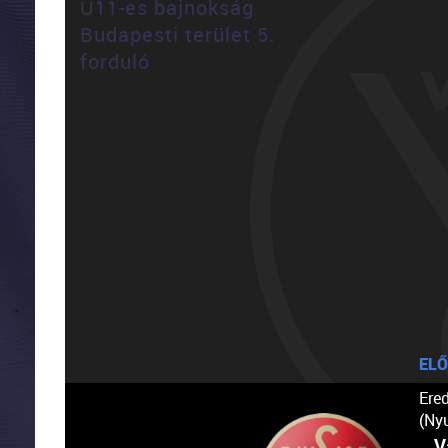
U11-es bajnokság
Budapesti terület 5.
forduló
ELŐ
Ere
(Ny
V