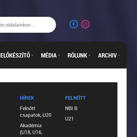
ELŐKÉSZÍTŐ
MÉDIA
RÓLUNK
ARCHIV
▼
▼
▼
▼
HÍREK
FELNŐTT
Felnőtt
NBI B
csapatok, U20
U21
Akadémia
(U18, U16,