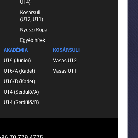
U14)
Kosársuli
(U12, U11)
Nyuszi Kupa
Egyéb hírek
AKADÉMIA
KOSÁRSULI
U19 (Junior)
Vasas U12
U16/A (Kadet)
Vasas U11
U16/B (Kadet)
U14 (Serdülő/A)
U14 (Serdülő/B)
36 70 779 4775