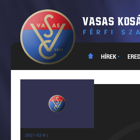
HÍREK
ERE
▼
2021-02-6 |