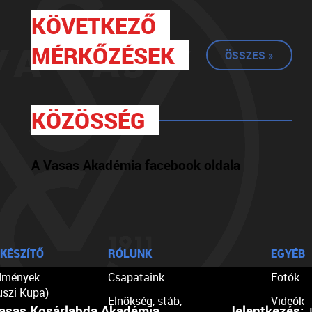
KÖVETKEZŐ
MÉRKŐZÉSEK
ÖSSZES »
KÖZÖSSÉG
A Vasas Akadémia facebook oldala
KÉSZÍTŐ
RÓLUNK
EGYÉB
dmények
Csapataink
Fotók
uszi Kupa)
Elnökség, stáb,
Videók
asas Kosárlabda Akadémia
Jelentkezés:
+