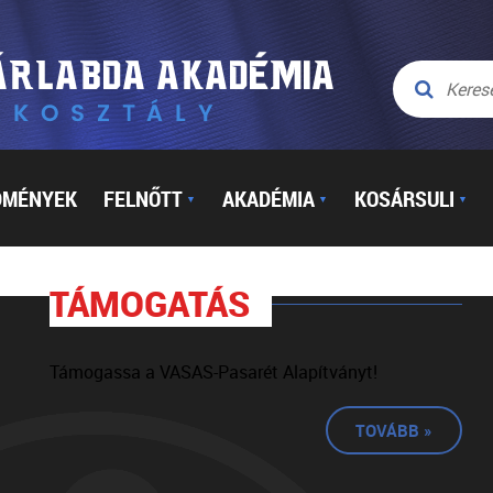
DMÉNYEK
FELNŐTT
AKADÉMIA
KOSÁRSULI
▼
▼
▼
TÁMOGATÁS
Támogassa a VASAS-Pasarét Alapítványt!
TOVÁBB »