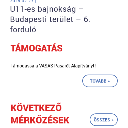
2024-02-23 |
U11-es bajnokság –
Budapesti terület – 6.
forduló
TÁMOGATÁS
Támogassa a VASAS-Pasarét Alapítványt!
TOVÁBB »
KÖVETKEZŐ
MÉRKŐZÉSEK
ÖSSZES »