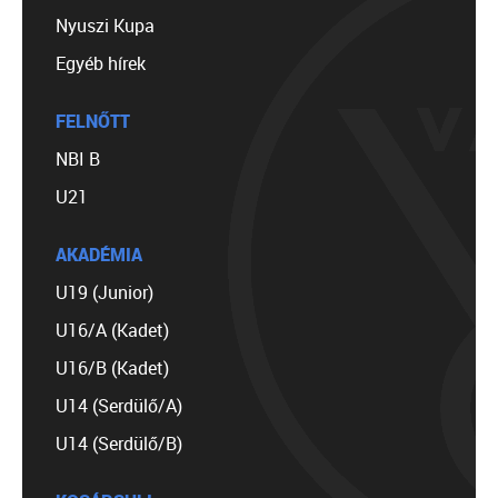
Nyuszi Kupa
Egyéb hírek
FELNŐTT
NBI B
U21
AKADÉMIA
U19 (Junior)
U16/A (Kadet)
U16/B (Kadet)
U14 (Serdülő/A)
U14 (Serdülő/B)