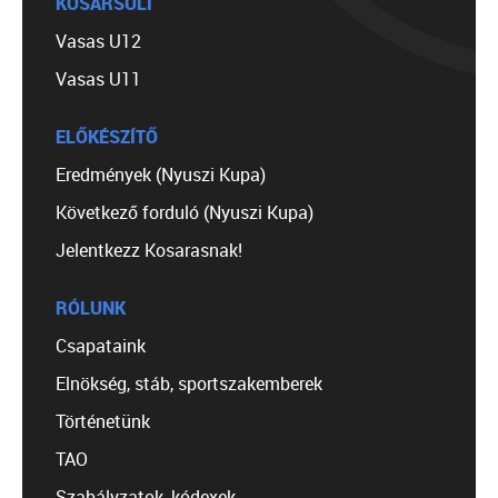
KOSÁRSULI
Vasas U12
Vasas U11
ELŐKÉSZÍTŐ
Eredmények (Nyuszi Kupa)
Következő forduló (Nyuszi Kupa)
Jelentkezz Kosarasnak!
RÓLUNK
Csapataink
Elnökség, stáb, sportszakemberek
Történetünk
TAO
Szabályzatok, kódexek