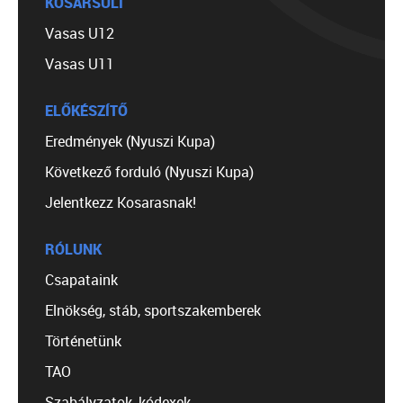
KOSÁRSULI
Vasas U12
Vasas U11
ELŐKÉSZÍTŐ
Eredmények (Nyuszi Kupa)
Következő forduló (Nyuszi Kupa)
Jelentkezz Kosarasnak!
RÓLUNK
Csapataink
Elnökség, stáb, sportszakemberek
Történetünk
TAO
Szabályzatok, kódexek