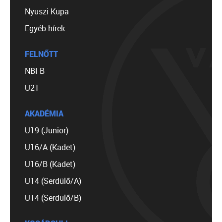
Nyuszi Kupa
Egyéb hírek
FELNŐTT
NBI B
U21
AKADÉMIA
U19 (Junior)
U16/A (Kadet)
U16/B (Kadet)
U14 (Serdülő/A)
U14 (Serdülő/B)