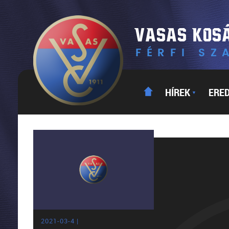
HÍREK
ERE
▼
2021-03-4 |