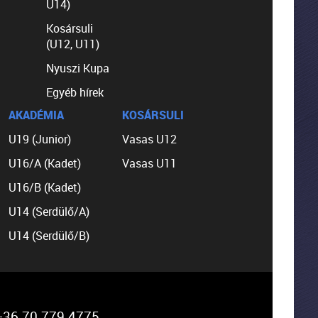
U14)
Kosársuli
(U12, U11)
Nyuszi Kupa
Egyéb hírek
AKADÉMIA
KOSÁRSULI
U19 (Junior)
Vasas U12
U16/A (Kadet)
Vasas U11
U16/B (Kadet)
U14 (Serdülő/A)
U14 (Serdülő/B)
36 70 779 4775