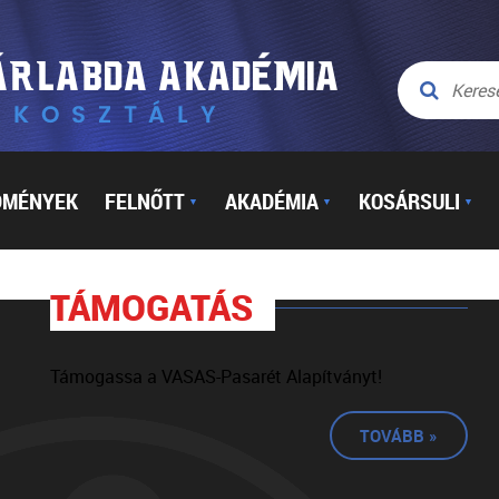
DMÉNYEK
FELNŐTT
AKADÉMIA
KOSÁRSULI
▼
▼
▼
TÁMOGATÁS
Támogassa a VASAS-Pasarét Alapítványt!
TOVÁBB »