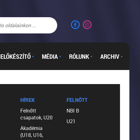
ELŐKÉSZÍTŐ
MÉDIA
RÓLUNK
ARCHIV
▼
▼
▼
▼
HÍREK
FELNŐTT
Felnőtt
NBI B
csapatok, U20
U21
Akadémia
(U18, U16,