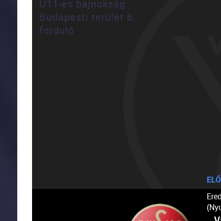
U11-es bajnokság
Budapesti terület 6.
forduló
ELŐ
Ere
(Ny
V