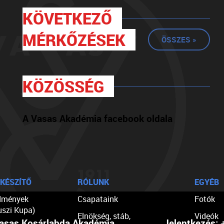
KÖVETKEZŐ
MÉRKŐZÉSEK
ÖSSZES »
KÖZÖSSÉG
A Vasas Akadémia facebook oldala
KÉSZÍTŐ
RÓLUNK
EGYÉB
dmények
Csapataink
Fotók
uszi Kupa)
Elnökség, stáb,
Videók
asas Kosárlabda Akadémia
Jelentkezés:
+