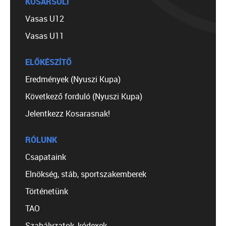
KOSÁRSULI
Vasas U12
Vasas U11
ELŐKÉSZÍTŐ
Eredmények (Nyuszi Kupa)
Következő forduló (Nyuszi Kupa)
Jelentkezz Kosarasnak!
RÓLUNK
Csapataink
Elnökség, stáb, sportszakemberek
Történetünk
TAO
Szabályzatok, kódexek