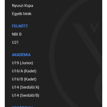
Nyuszi Kupa
Egyéb hírek
FELNŐTT
NBI B
U21
AKADÉMIA
U19 (Junior)
U16/A (Kadet)
U16/B (Kadet)
U14 (Serdülő/A)
U14 (Serdülő/B)