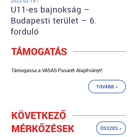
2022-02-16 |
U11-es bajnokság –
Budapesti terület – 6.
forduló
TÁMOGATÁS
Támogassa a VASAS-Pasarét Alapítványt!
TOVÁBB »
KÖVETKEZŐ
MÉRKŐZÉSEK
ÖSSZES »