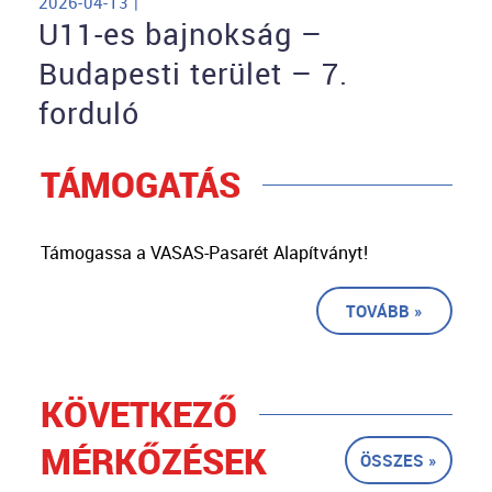
2026-04-13 |
U11-es bajnokság –
Budapesti terület – 7.
forduló
TÁMOGATÁS
Támogassa a VASAS-Pasarét Alapítványt!
TOVÁBB »
KÖVETKEZŐ
MÉRKŐZÉSEK
ÖSSZES »