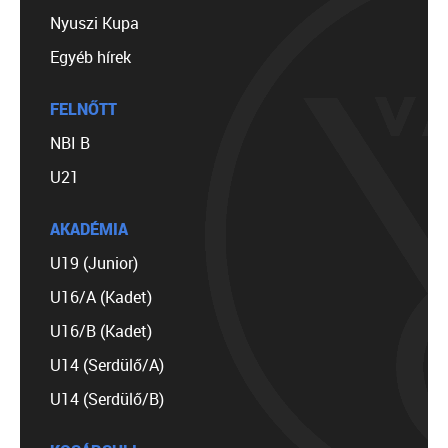
Nyuszi Kupa
Egyéb hírek
FELNŐTT
NBI B
U21
AKADÉMIA
U19 (Junior)
U16/A (Kadet)
U16/B (Kadet)
U14 (Serdülő/A)
U14 (Serdülő/B)