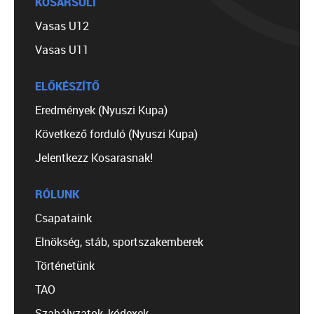
KOSÁRSULI
Vasas U12
Vasas U11
ELŐKÉSZÍTŐ
Eredmények (Nyuszi Kupa)
Következő forduló (Nyuszi Kupa)
Jelentkezz Kosarasnak!
RÓLUNK
Csapataink
Elnökség, stáb, sportszakemberek
Történetünk
TAO
Szabályzatok, kódexek