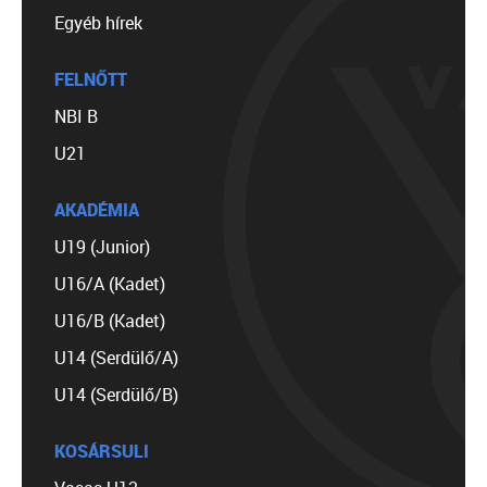
Egyéb hírek
FELNŐTT
NBI B
U21
AKADÉMIA
U19 (Junior)
U16/A (Kadet)
U16/B (Kadet)
U14 (Serdülő/A)
U14 (Serdülő/B)
KOSÁRSULI