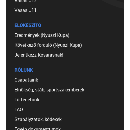
Vasas U12
Vasas U11
ELŐKÉSZÍTŐ
Eredmények (Nyuszi Kupa)
Következő forduló (Nyuszi Kupa)
Jelentkezz Kosarasnak!
RÓLUNK
Csapataink
Elnökség, stáb, sportszakemberek
Történetünk
TAO
Szabályzatok, kódexek
Egyéb dokumentumok