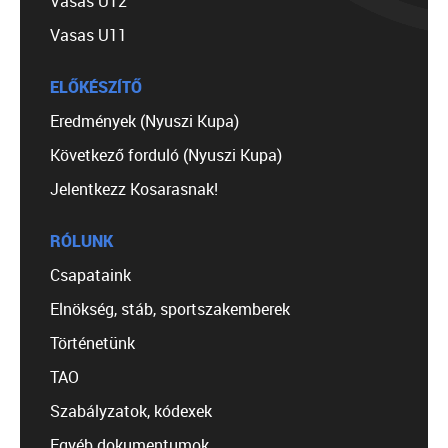
Vasas U12
Vasas U11
ELŐKÉSZÍTŐ
Eredmények (Nyuszi Kupa)
Következő forduló (Nyuszi Kupa)
Jelentkezz Kosarasnak!
RÓLUNK
Csapataink
Elnökség, stáb, sportszakemberek
Történetünk
TAO
Szabályzatok, kódexek
Egyéb dokumentumok