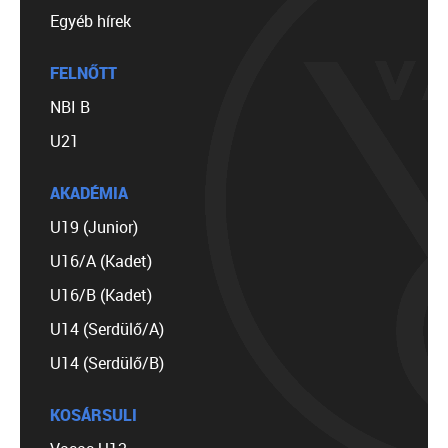
Egyéb hírek
FELNŐTT
NBI B
U21
AKADÉMIA
U19 (Junior)
U16/A (Kadet)
U16/B (Kadet)
U14 (Serdülő/A)
U14 (Serdülő/B)
KOSÁRSULI