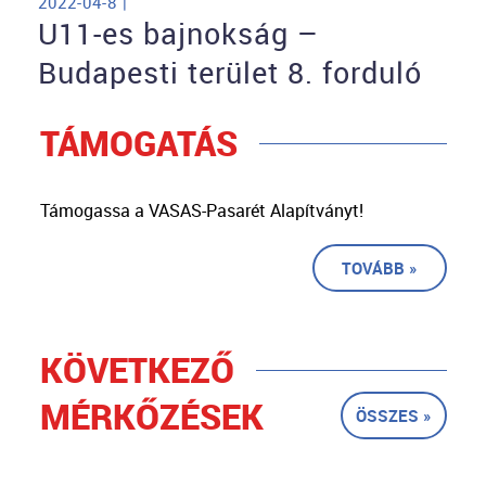
2022-04-8 |
U11-es bajnokság –
Budapesti terület 8. forduló
TÁMOGATÁS
Támogassa a VASAS-Pasarét Alapítványt!
TOVÁBB »
KÖVETKEZŐ
MÉRKŐZÉSEK
ÖSSZES »