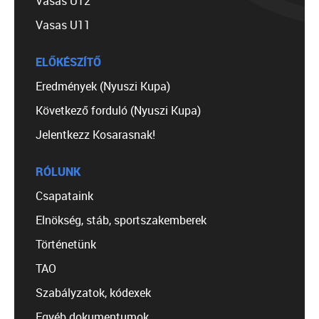
Vasas U12
Vasas U11
ELŐKÉSZÍTŐ
Eredmények (Nyuszi Kupa)
Következő forduló (Nyuszi Kupa)
Jelentkezz Kosarasnak!
RÓLUNK
Csapataink
Elnökség, stáb, sportszakemberek
Történetünk
TAO
Szabályzatok, kódexek
Egyéb dokumentumok