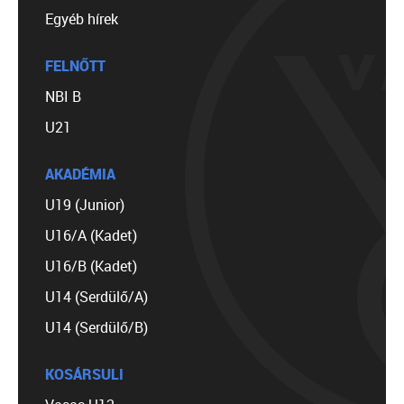
Egyéb hírek
FELNŐTT
NBI B
U21
AKADÉMIA
U19 (Junior)
U16/A (Kadet)
U16/B (Kadet)
U14 (Serdülő/A)
U14 (Serdülő/B)
KOSÁRSULI