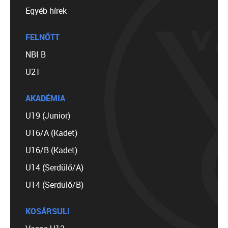
Egyéb hírek
FELNŐTT
NBI B
U21
AKADÉMIA
U19 (Junior)
U16/A (Kadet)
U16/B (Kadet)
U14 (Serdülő/A)
U14 (Serdülő/B)
KOSÁRSULI