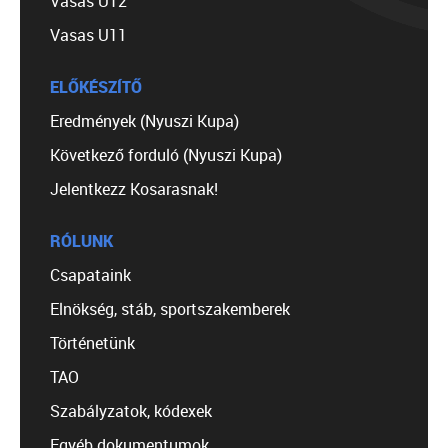
Vasas U12
Vasas U11
ELŐKÉSZÍTŐ
Eredmények (Nyuszi Kupa)
Következő forduló (Nyuszi Kupa)
Jelentkezz Kosarasnak!
RÓLUNK
Csapataink
Elnökség, stáb, sportszakemberek
Történetünk
TAO
Szabályzatok, kódexek
Egyéb dokumentumok