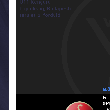
U11 Kenguru
bajnokság, Budapesti
terület 6. forduló
ELŐ
Ere
(Ny
V