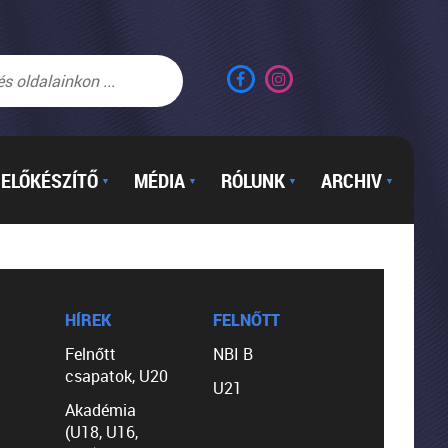
ELŐKÉSZÍTŐ
MÉDIA
RÓLUNK
ARCHIV
▼
▼
▼
▼
HÍREK
FELNŐTT
Felnőtt
NBI B
csapatok, U20
U21
Akadémia
(U18, U16,