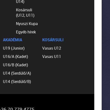
U14)
Kosársuli
(U12, U11)
Nyuszi Kupa
Egyéb hírek
AKADÉMIA
KOSÁRSULI
U19 (Junior)
Vasas U12
U16/A (Kadet)
Vasas U11
U16/B (Kadet)
U14 (Serdülő/A)
U14 (Serdülő/B)
36 70 779 4775