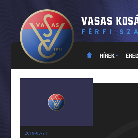
HÍREK
ERE
▼
2019-03-7 |