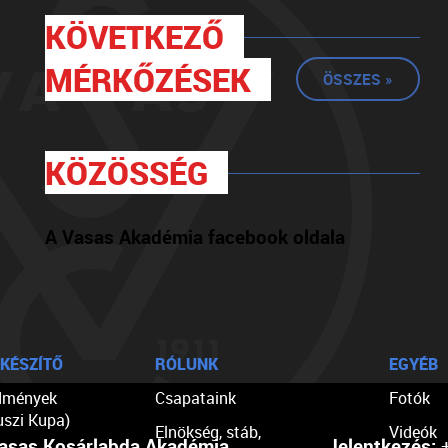
KÖVETKEZŐ
MÉRKŐZÉSEK
ÖSSZES »
KÖZÖSSÉG
A Vasas Akadémia facebook oldala
KÉSZÍTŐ
RÓLUNK
EGYÉB
dmények
Csapataink
Fotók
uszi Kupa)
Elnökség, stáb,
Videók
asas Kosárlabda Akadémia
Jelentkezés:
+