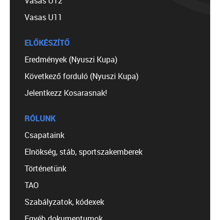
Vasas U12
Vasas U11
ELŐKÉSZÍTŐ
Eredmények (Nyuszi Kupa)
Következő forduló (Nyuszi Kupa)
Jelentkezz Kosarasnak!
RÓLUNK
Csapataink
Elnökség, stáb, sportszakemberek
Történetünk
TAO
Szabályzatok, kódexek
Egyéb dokumentumok