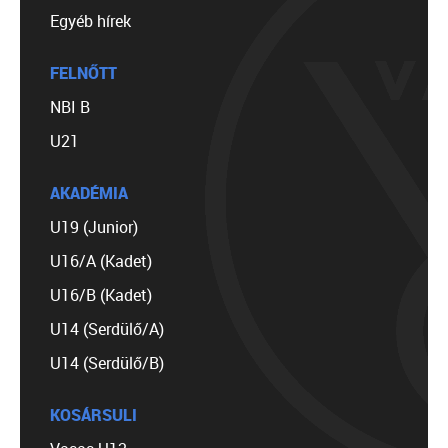
Egyéb hírek
FELNŐTT
NBI B
U21
AKADÉMIA
U19 (Junior)
U16/A (Kadet)
U16/B (Kadet)
U14 (Serdülő/A)
U14 (Serdülő/B)
KOSÁRSULI