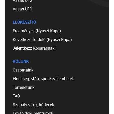
Vasas U12
Vasas U11
ELŐKÉSZÍTŐ
Eredmények (Nyuszi Kupa)
Következő forduló (Nyuszi Kupa)
Jelentkezz Kosarasnak!
RÓLUNK
Csapataink
Elnökség, stáb, sportszakemberek
Történetünk
TAO
Szabályzatok, kódexek
Egyéb dokumentumok