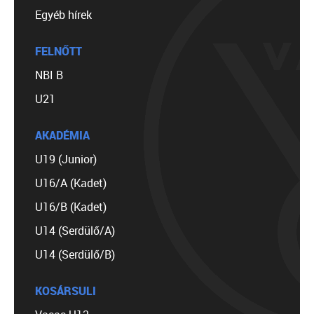
Egyéb hírek
FELNŐTT
NBI B
U21
AKADÉMIA
U19 (Junior)
U16/A (Kadet)
U16/B (Kadet)
U14 (Serdülő/A)
U14 (Serdülő/B)
KOSÁRSULI