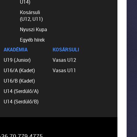
U14)
Kosársuli
(U12, U11)
Nyuszi Kupa
Egyéb hírek
AKADÉMIA
KOSÁRSULI
U19 (Junior)
Vasas U12
U16/A (Kadet)
Vasas U11
U16/B (Kadet)
U14 (Serdülő/A)
U14 (Serdülő/B)
36 70 779 4775