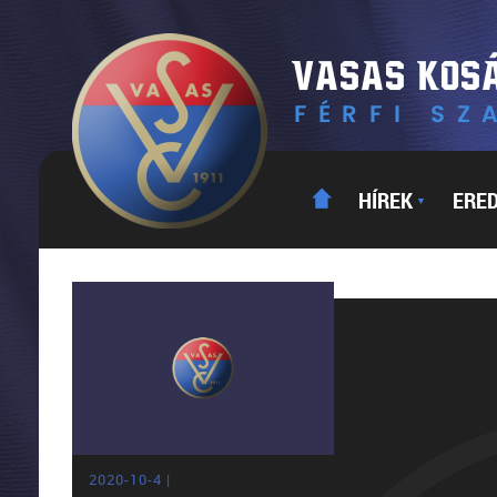
HÍREK
ERE
▼
2020-10-4 |