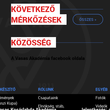
KÖVETKEZŐ
MÉRKŐZÉSEK
ÖSSZES »
KÖZÖSSÉG
A Vasas Akadémia facebook oldala
KÉSZÍTŐ
RÓLUNK
EGYÉB
dmények
Csapataink
Fotók
uszi Kupa)
Elnökség, stáb,
Videók
asas Kosárlabda Akadémia
Jelentkezés:
+