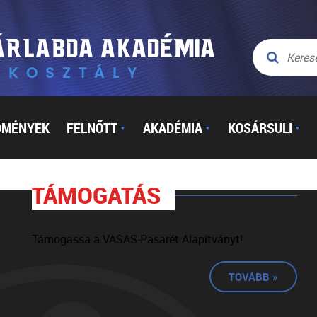
DMÉNYEK
FELNŐTT
AKADÉMIA
KOSÁRSULI
▼
▼
▼
TÁMOGATÁS
Támogassa a VASAS-Pasarét Alapítványt!
TOVÁBB »