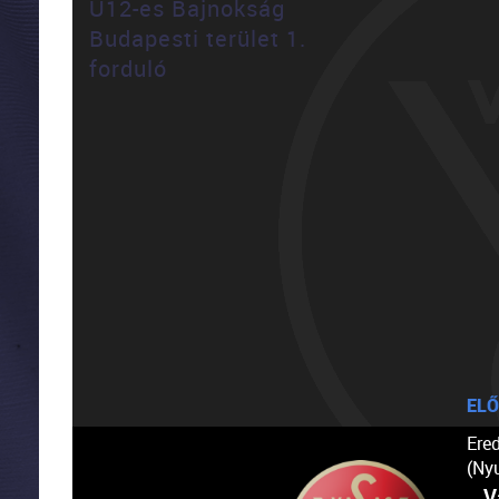
U12-es Bajnokság
Budapesti terület 1.
forduló
ELŐ
Ere
(Ny
V