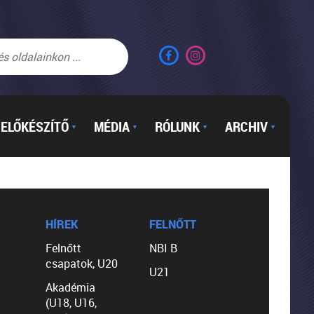
ELŐKÉSZÍTŐ
MÉDIA
RÓLUNK
ARCHIV
▼
▼
▼
▼
HÍREK
FELNŐTT
Felnőtt
NBI B
csapatok, U20
U21
Akadémia
(U18, U16,