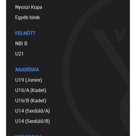
Nyuszi Kupa
Egyéb hírek
FELNŐTT
NBI B
U21
AKADÉMIA
U19 (Junior)
U16/A (Kadet)
U16/B (Kadet)
U14 (Serdülő/A)
U14 (Serdülő/B)