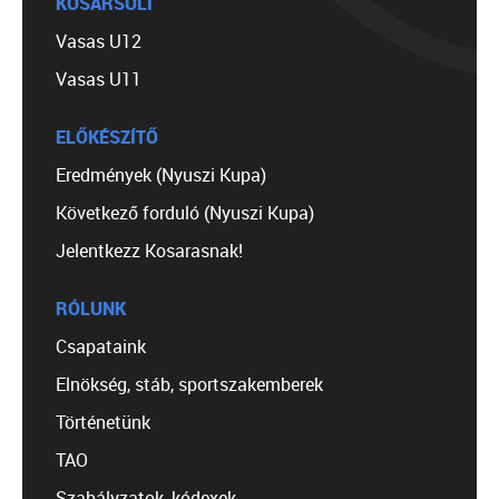
KOSÁRSULI
Vasas U12
Vasas U11
ELŐKÉSZÍTŐ
Eredmények (Nyuszi Kupa)
Következő forduló (Nyuszi Kupa)
Jelentkezz Kosarasnak!
RÓLUNK
Csapataink
Elnökség, stáb, sportszakemberek
Történetünk
TAO
Szabályzatok, kódexek