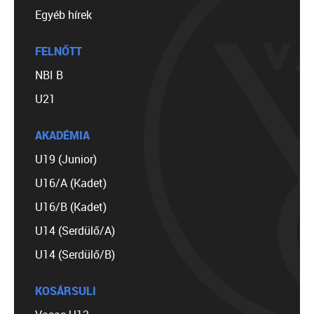
Egyéb hírek
FELNŐTT
NBI B
U21
AKADÉMIA
U19 (Junior)
U16/A (Kadet)
U16/B (Kadet)
U14 (Serdülő/A)
U14 (Serdülő/B)
KOSÁRSULI