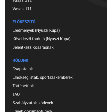
Vasas U12
Vasas U11
ELŐKÉSZÍTŐ
Eredmények (Nyuszi Kupa)
Következő forduló (Nyuszi Kupa)
Jelentkezz Kosarasnak!
RÓLUNK
Csapataink
Elnökség, stáb, sportszakemberek
Történetünk
TAO
Szabályzatok, kódexek
Egyéb dokumentumok