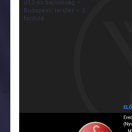
U12-es bajnokság –
Budapesti terület – 2.
forduló
ELŐ
Ere
(Ny
V