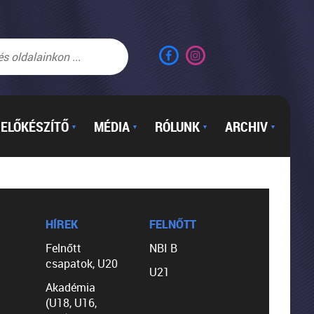
ELŐKÉSZÍTŐ
MÉDIA
RÓLUNK
ARCHIV
▼
▼
▼
▼
HÍREK
FELNŐTT
Felnőtt
NBI B
csapatok, U20
U21
Akadémia
(U18, U16,