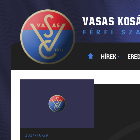
HÍREK
ERE
▼
2024-10-29 |