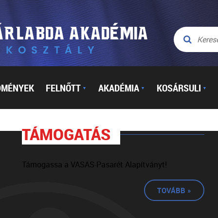
DMÉNYEK
FELNŐTT
AKADÉMIA
KOSÁRSULI
▼
▼
▼
TÁMOGATÁS
Támogassa a VASAS-Pasarét Alapítványt!
TOVÁBB »