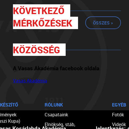
KÖVETKEZŐ
MÉRKŐZÉSEK
ÖSSZES »
KÖZÖSSÉG
A Vasas Akadémia facebook oldala
Vasas Akadémia
KÉSZÍTŐ
RÓLUNK
EGYÉB
dmények
Csapataink
Fotók
uszi Kupa)
Elnökség, stáb,
Videók
asas Kosárlabda Akadémia
Jelentkezés:
+