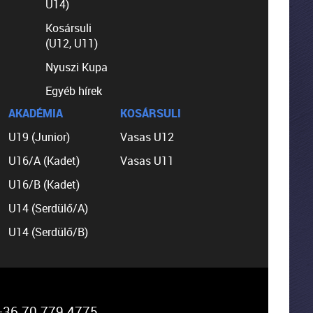
U14)
Kosársuli
(U12, U11)
Nyuszi Kupa
Egyéb hírek
AKADÉMIA
KOSÁRSULI
U19 (Junior)
Vasas U12
U16/A (Kadet)
Vasas U11
U16/B (Kadet)
U14 (Serdülő/A)
U14 (Serdülő/B)
36 70 779 4775