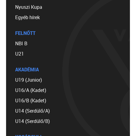
Nyuszi Kupa
Egyéb hírek
FELNŐTT
NBI B
U21
AKADÉMIA
U19 (Junior)
U16/A (Kadet)
U16/B (Kadet)
U14 (Serdülő/A)
U14 (Serdülő/B)