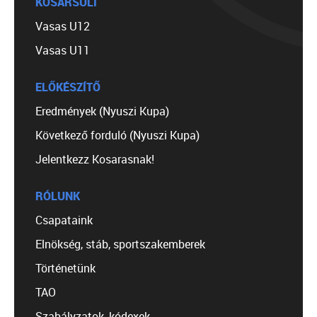
KOSÁRSULI
Vasas U12
Vasas U11
ELŐKÉSZÍTŐ
Eredmények (Nyuszi Kupa)
Következő forduló (Nyuszi Kupa)
Jelentkezz Kosarasnak!
RÓLUNK
Csapataink
Elnökség, stáb, sportszakemberek
Történetünk
TAO
Szabályzatok, kódexek