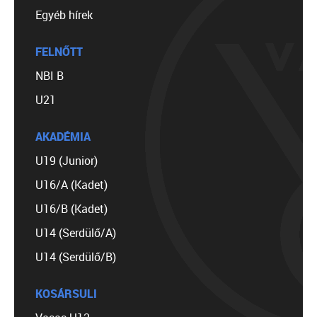
Egyéb hírek
FELNŐTT
NBI B
U21
AKADÉMIA
U19 (Junior)
U16/A (Kadet)
U16/B (Kadet)
U14 (Serdülő/A)
U14 (Serdülő/B)
KOSÁRSULI