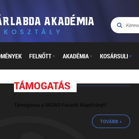
DMÉNYEK
FELNŐTT
AKADÉMIA
KOSÁRSULI
▼
▼
▼
TÁMOGATÁS
Támogassa a VASAS-Pasarét Alapítványt!
TOVÁBB »