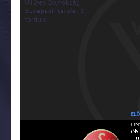
U12-es Bajnokság
Budapesti terület 3.
forduló
ELŐ
Ere
(Ny
V