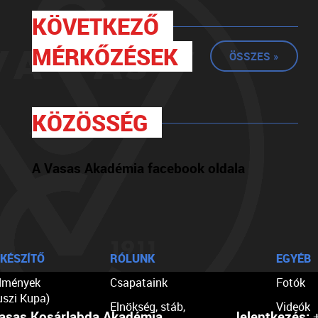
KÖVETKEZŐ
MÉRKŐZÉSEK
ÖSSZES »
KÖZÖSSÉG
A Vasas Akadémia facebook oldala
KÉSZÍTŐ
RÓLUNK
EGYÉB
dmények
Csapataink
Fotók
uszi Kupa)
Elnökség, stáb,
Videók
asas Kosárlabda Akadémia
Jelentkezés:
+