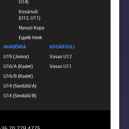
U14)
Kosársuli
(U12, U11)
Nyuszi Kupa
Egyéb hírek
AKADÉMIA
KOSÁRSULI
U19 (Junior)
Vasas U12
U16/A (Kadet)
Vasas U11
U16/B (Kadet)
U14 (Serdülő/A)
U14 (Serdülő/B)
36 70 779 4775