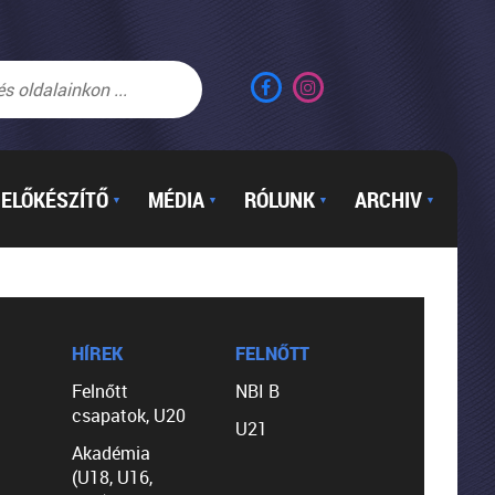
ELŐKÉSZÍTŐ
MÉDIA
RÓLUNK
ARCHIV
▼
▼
▼
▼
HÍREK
FELNŐTT
Felnőtt
NBI B
csapatok, U20
U21
Akadémia
(U18, U16,