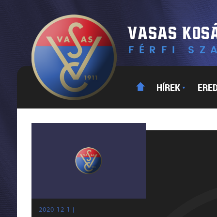
HÍREK
ERE
▼
2020-12-1 |