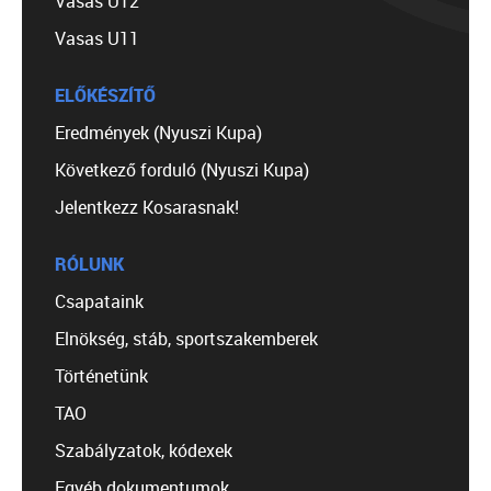
Vasas U12
Vasas U11
ELŐKÉSZÍTŐ
Eredmények (Nyuszi Kupa)
Következő forduló (Nyuszi Kupa)
Jelentkezz Kosarasnak!
RÓLUNK
Csapataink
Elnökség, stáb, sportszakemberek
Történetünk
TAO
Szabályzatok, kódexek
Egyéb dokumentumok