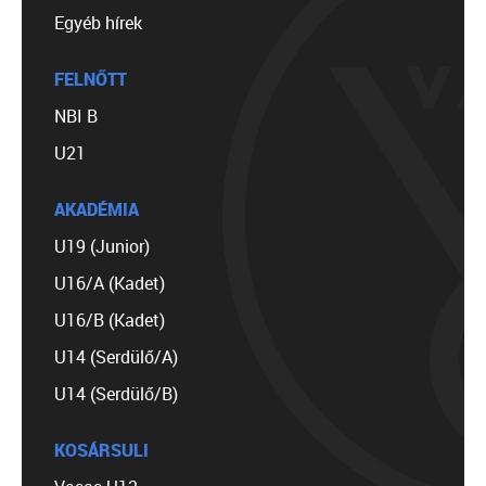
Egyéb hírek
FELNŐTT
NBI B
U21
AKADÉMIA
U19 (Junior)
U16/A (Kadet)
U16/B (Kadet)
U14 (Serdülő/A)
U14 (Serdülő/B)
KOSÁRSULI