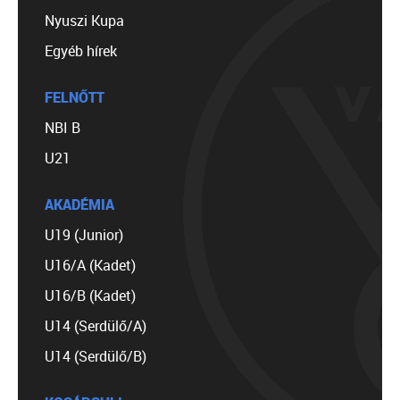
Nyuszi Kupa
Egyéb hírek
FELNŐTT
NBI B
U21
AKADÉMIA
U19 (Junior)
U16/A (Kadet)
U16/B (Kadet)
U14 (Serdülő/A)
U14 (Serdülő/B)