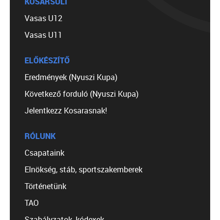
KOSÁRSULI
Vasas U12
Vasas U11
ELŐKÉSZÍTŐ
Eredmények (Nyuszi Kupa)
Következő forduló (Nyuszi Kupa)
Jelentkezz Kosarasnak!
RÓLUNK
Csapataink
Elnökség, stáb, sportszakemberek
Történetünk
TAO
Szabályzatok, kódexek