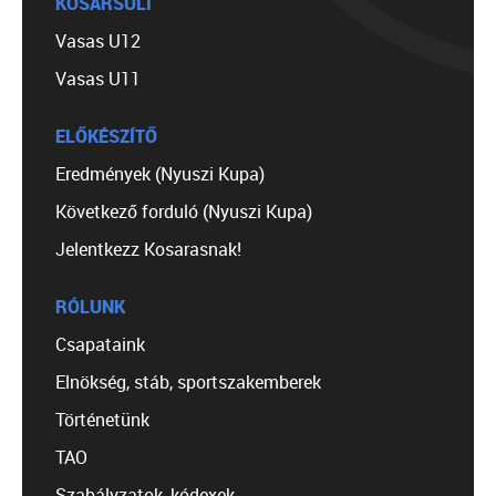
KOSÁRSULI
Vasas U12
Vasas U11
ELŐKÉSZÍTŐ
Eredmények (Nyuszi Kupa)
Következő forduló (Nyuszi Kupa)
Jelentkezz Kosarasnak!
RÓLUNK
Csapataink
Elnökség, stáb, sportszakemberek
Történetünk
TAO
Szabályzatok, kódexek