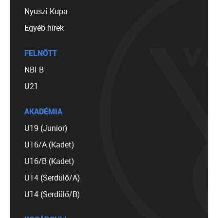
Nyuszi Kupa
Egyéb hírek
FELNŐTT
NBI B
U21
AKADÉMIA
U19 (Junior)
U16/A (Kadet)
U16/B (Kadet)
U14 (Serdülő/A)
U14 (Serdülő/B)