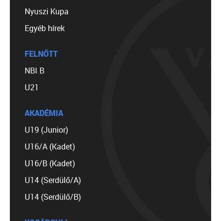
Nyuszi Kupa
Egyéb hírek
FELNŐTT
NBI B
U21
AKADÉMIA
U19 (Junior)
U16/A (Kadet)
U16/B (Kadet)
U14 (Serdülő/A)
U14 (Serdülő/B)