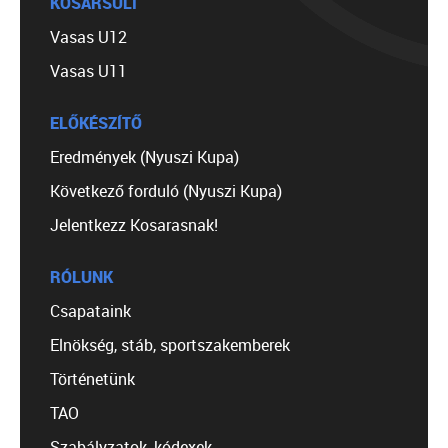
KOSÁRSULI
Vasas U12
Vasas U11
ELŐKÉSZÍTŐ
Eredmények (Nyuszi Kupa)
Következő forduló (Nyuszi Kupa)
Jelentkezz Kosarasnak!
RÓLUNK
Csapataink
Elnökség, stáb, sportszakemberek
Történetünk
TAO
Szabályzatok, kódexek