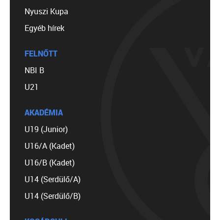
Nyuszi Kupa
Egyéb hírek
FELNŐTT
NBI B
U21
AKADÉMIA
U19 (Junior)
U16/A (Kadet)
U16/B (Kadet)
U14 (Serdülő/A)
U14 (Serdülő/B)