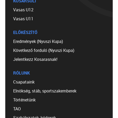
KOSÁRSULI
Vasas U12
Vasas U11
ELŐKÉSZÍTŐ
Eredmények (Nyuszi Kupa)
Következő forduló (Nyuszi Kupa)
Jelentkezz Kosarasnak!
RÓLUNK
Csapataink
Elnökség, stáb, sportszakemberek
Történetünk
TAO
Szabályzatok, kódexek