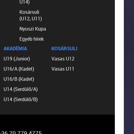
U14)
Kosársuli
(U12, U11)
Nyuszi Kupa
Egyéb hírek
AKADÉMIA
KOSÁRSULI
U19 (Junior)
Vasas U12
U16/A (Kadet)
Vasas U11
U16/B (Kadet)
U14 (Serdülő/A)
U14 (Serdülő/B)
36 70 779 4775