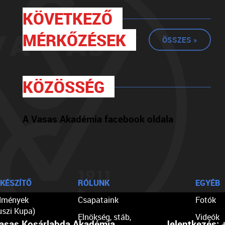
KÖVETKEZŐ
MÉRKŐZÉSEK
ÖSSZES »
KÖZÖSSÉG
A Vasas Akadémia facebook oldala
KÉSZÍTŐ
RÓLUNK
EGYÉB
dmények
Csapataink
Fotók
uszi Kupa)
Elnökség, stáb,
Videók
asas Kosárlabda Akadémia
Jelentkezés:
+