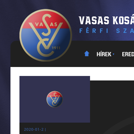
HÍREK
ERE
▼
2020-01-2 |