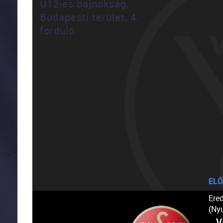
U12-es bajnokság,
Budapesti terület, 4.
forduló
ELŐ
Ere
(Ny
V