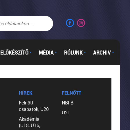
ELŐKÉSZÍTŐ
MÉDIA
RÓLUNK
ARCHIV
▼
▼
▼
▼
HÍREK
FELNŐTT
Felnőtt
NBI B
csapatok, U20
U21
Akadémia
(U18, U16,