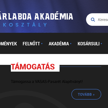
DMÉNYEK
FELNŐTT
AKADÉMIA
KOSÁRSULI
▼
▼
▼
TÁMOGATÁS
Támogassa a VASAS-Pasarét Alapítványt!
TOVÁBB »