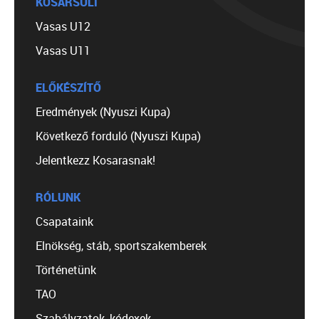
KOSÁRSULI
Vasas U12
Vasas U11
ELŐKÉSZÍTŐ
Eredmények (Nyuszi Kupa)
Következő forduló (Nyuszi Kupa)
Jelentkezz Kosarasnak!
RÓLUNK
Csapataink
Elnökség, stáb, sportszakemberek
Történetünk
TAO
Szabályzatok, kódexek