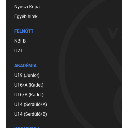
Nyuszi Kupa
Egyéb hírek
FELNŐTT
NBI B
U21
AKADÉMIA
U19 (Junior)
U16/A (Kadet)
U16/B (Kadet)
U14 (Serdülő/A)
U14 (Serdülő/B)