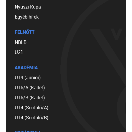
Nyuszi Kupa
Egyéb hírek
FELNŐTT
NBI B
U21
AKADÉMIA
U19 (Junior)
U16/A (Kadet)
U16/B (Kadet)
U14 (Serdülő/A)
U14 (Serdülő/B)