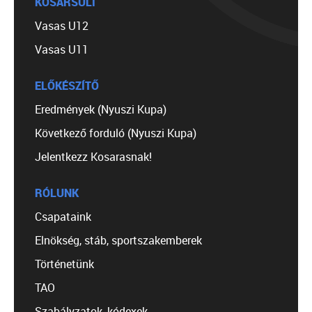
KOSÁRSULI
Vasas U12
Vasas U11
ELŐKÉSZÍTŐ
Eredmények (Nyuszi Kupa)
Következő forduló (Nyuszi Kupa)
Jelentkezz Kosarasnak!
RÓLUNK
Csapataink
Elnökség, stáb, sportszakemberek
Történetünk
TAO
Szabályzatok, kódexek