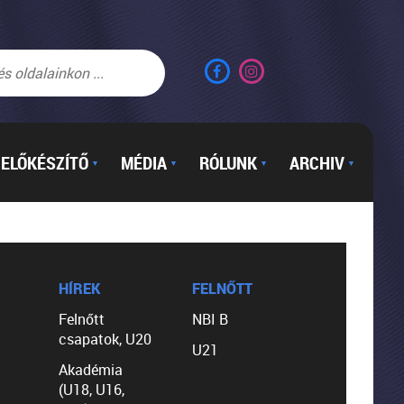
ELŐKÉSZÍTŐ
MÉDIA
RÓLUNK
ARCHIV
▼
▼
▼
▼
HÍREK
FELNŐTT
Felnőtt
NBI B
csapatok, U20
U21
Akadémia
(U18, U16,