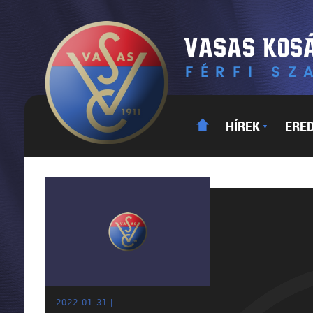
HÍREK
ERE
▼
2022-01-31 |