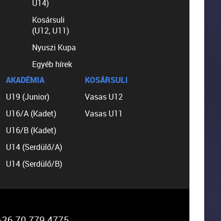
U14)
Kosársuli
(U12, U11)
Nyuszi Kupa
Egyéb hírek
AKADÉMIA
KOSÁRSULI
U19 (Junior)
Vasas U12
U16/A (Kadet)
Vasas U11
U16/B (Kadet)
U14 (Serdülő/A)
U14 (Serdülő/B)
36 70 779 4775