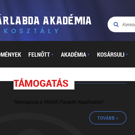
DMÉNYEK
FELNŐTT
AKADÉMIA
KOSÁRSULI
▼
▼
▼
TÁMOGATÁS
Támogassa a VASAS-Pasarét Alapítványt!
TOVÁBB »