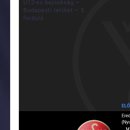
U12-es bajnokság –
Budapesti terület – 5.
forduló
ELŐ
Ere
(Ny
V