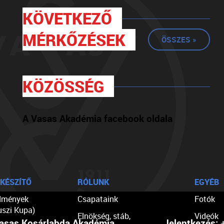
KÖVETKEZŐ
MÉRKŐZÉSEK
ÖSSZES »
KÖZÖSSÉG
A Vasas Akadémia facebook oldala
KÉSZÍTŐ
RÓLUNK
EGYÉB
dmények
Csapataink
Fotók
uszi Kupa)
Elnökség, stáb,
Videók
asas Kosárlabda Akadémia
Jelentkezés:
+