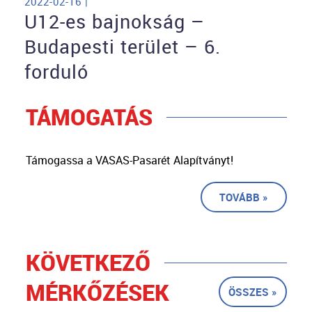
2022-02-16 |
U12-es bajnokság –
Budapesti terület – 6.
forduló
TÁMOGATÁS
Támogassa a VASAS-Pasarét Alapítványt!
TOVÁBB »
KÖVETKEZŐ
MÉRKŐZÉSEK
ÖSSZES »