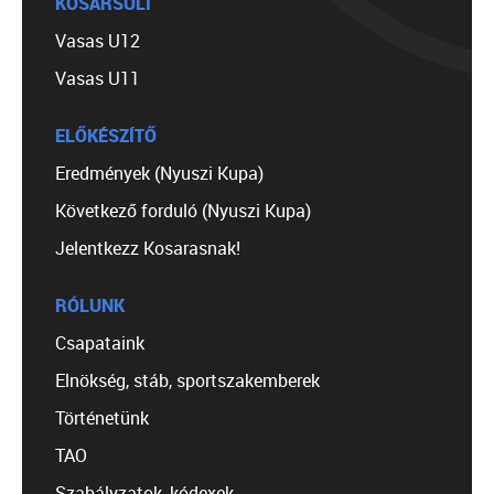
KOSÁRSULI
Vasas U12
Vasas U11
ELŐKÉSZÍTŐ
Eredmények (Nyuszi Kupa)
Következő forduló (Nyuszi Kupa)
Jelentkezz Kosarasnak!
RÓLUNK
Csapataink
Elnökség, stáb, sportszakemberek
Történetünk
TAO
Szabályzatok, kódexek