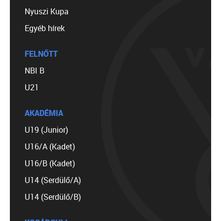
Nyuszi Kupa
Egyéb hírek
FELNŐTT
NBI B
U21
AKADÉMIA
U19 (Junior)
U16/A (Kadet)
U16/B (Kadet)
U14 (Serdülő/A)
U14 (Serdülő/B)