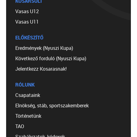
KOSÁRSULI
Vasas U12
Vasas U11
ELŐKÉSZÍTŐ
Eredmények (Nyuszi Kupa)
Következő forduló (Nyuszi Kupa)
Jelentkezz Kosarasnak!
RÓLUNK
Csapataink
Elnökség, stáb, sportszakemberek
Történetünk
TAO
Szabályzatok, kódexek