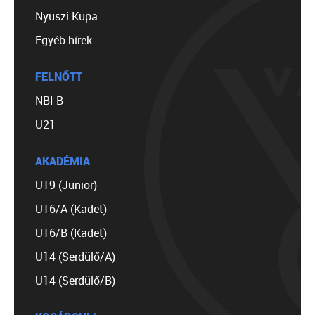
Nyuszi Kupa
Egyéb hírek
FELNŐTT
NBI B
U21
AKADÉMIA
U19 (Junior)
U16/A (Kadet)
U16/B (Kadet)
U14 (Serdülő/A)
U14 (Serdülő/B)