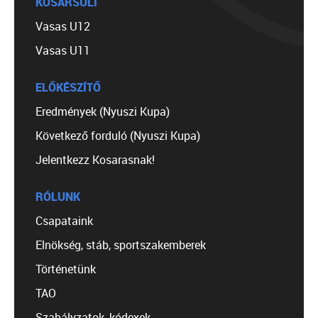
KOSÁRSULI
Vasas U12
Vasas U11
ELŐKÉSZÍTŐ
Eredmények (Nyuszi Kupa)
Következő forduló (Nyuszi Kupa)
Jelentkezz Kosarasnak!
RÓLUNK
Csapataink
Elnökség, stáb, sportszakemberek
Történetünk
TAO
Szabályzatok, kódexek