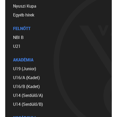
Nyuszi Kupa
Egyéb hírek
FELNŐTT
NBI B
U21
AKADÉMIA
U19 (Junior)
U16/A (Kadet)
U16/B (Kadet)
U14 (Serdülő/A)
U14 (Serdülő/B)