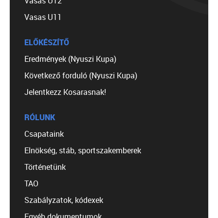
Vasas U12
Vasas U11
ELŐKÉSZÍTŐ
Eredmények (Nyuszi Kupa)
Következő forduló (Nyuszi Kupa)
Jelentkezz Kosarasnak!
RÓLUNK
Csapataink
Elnökség, stáb, sportszakemberek
Történetünk
TAO
Szabályzatok, kódexek
Egyéb dokumentumok