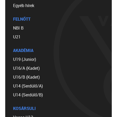
Egyéb hírek
FELNŐTT
NBI B
U21
AKADÉMIA
U19 (Junior)
U16/A (Kadet)
U16/B (Kadet)
U14 (Serdülő/A)
U14 (Serdülő/B)
KOSÁRSULI