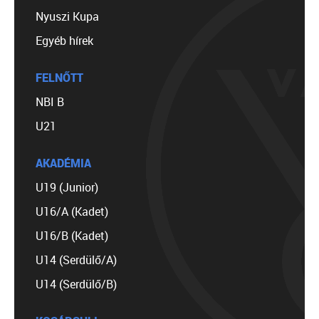
Nyuszi Kupa
Egyéb hírek
FELNŐTT
NBI B
U21
AKADÉMIA
U19 (Junior)
U16/A (Kadet)
U16/B (Kadet)
U14 (Serdülő/A)
U14 (Serdülő/B)