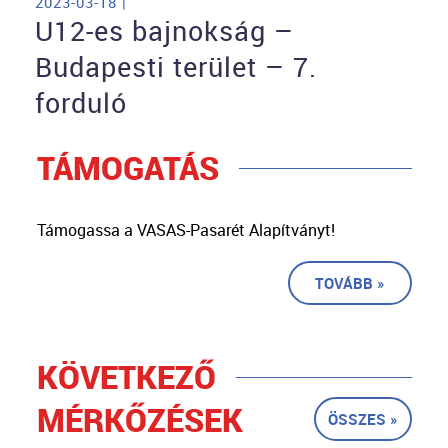
2023-03-18 |
U12-es bajnokság –
Budapesti terület – 7.
forduló
TÁMOGATÁS
Támogassa a VASAS-Pasarét Alapítványt!
TOVÁBB »
KÖVETKEZŐ
MÉRKŐZÉSEK
ÖSSZES »