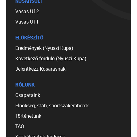
KOSÁRSULI
Vasas U12
Vasas U11
ELŐKÉSZÍTŐ
Eredmények (Nyuszi Kupa)
Következő forduló (Nyuszi Kupa)
Jelentkezz Kosarasnak!
RÓLUNK
Csapataink
Elnökség, stáb, sportszakemberek
Történetünk
TAO
Szabályzatok, kódexek