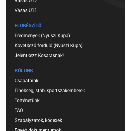
Vasas U12
Vasas U11
ELŐKÉSZÍTŐ
Eredmények (Nyuszi Kupa)
Következő forduló (Nyuszi Kupa)
Jelentkezz Kosarasnak!
RÓLUNK
Csapataink
Elnökség, stáb, sportszakemberek
Történetünk
TAO
Szabályzatok, kódexek
Egyéb dokumentumok