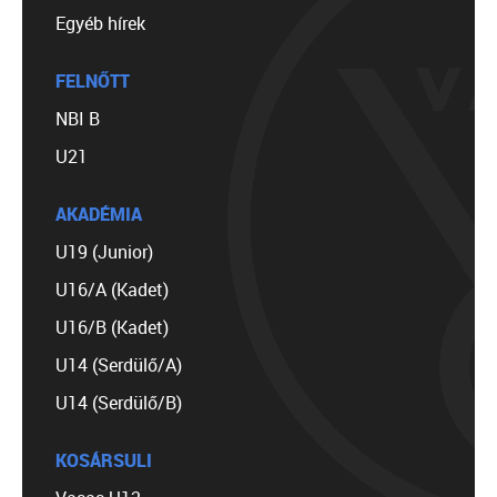
Egyéb hírek
FELNŐTT
NBI B
U21
AKADÉMIA
U19 (Junior)
U16/A (Kadet)
U16/B (Kadet)
U14 (Serdülő/A)
U14 (Serdülő/B)
KOSÁRSULI